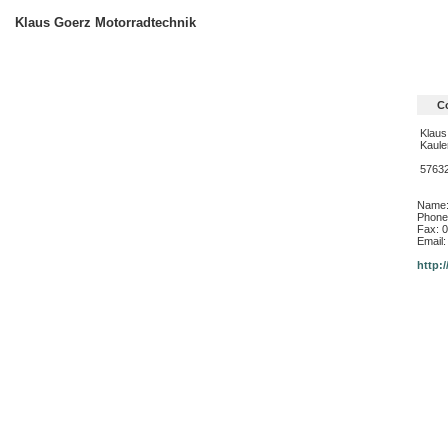
Klaus Goerz Motorradtechnik
Co
Klaus
Kaule
57632
Name:
Phone:
Fax: 0
Email
http:/