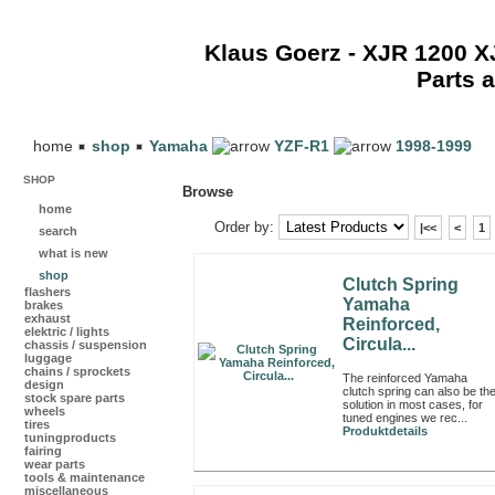
Klaus Goerz - XJR 1200 
Parts 
home
shop
Yamaha
YZF-R1
1998-1999
SHOP
Browse
home
Order by:
|<<
<
1
search
what is new
shop
Clutch Spring
flashers
Yamaha
brakes
exhaust
Reinforced,
elektric / lights
Circula...
chassis / suspension
luggage
chains / sprockets
The reinforced Yamaha
design
clutch spring can also be th
stock spare parts
solution in most cases, for
wheels
tuned engines we rec...
tires
Produktdetails
tuningproducts
fairing
wear parts
tools & maintenance
miscellaneous