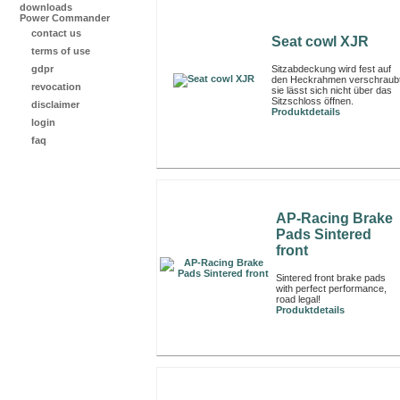
downloads
Power Commander
contact us
Seat cowl XJR
terms of use
Sitzabdeckung wird fest auf
gdpr
den Heckrahmen verschraubt
revocation
sie lässt sich nicht über das
Sitzschloss öffnen.
disclaimer
Produktdetails
login
faq
AP-Racing Brake
Pads Sintered
front
Sintered front brake pads
with perfect performance,
road legal!
Produktdetails