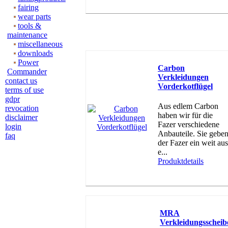
fairing
wear parts
tools &
maintenance
miscellaneous
downloads
Power
Carbon
Commander
Verkleidungen
contact us
Vorderkotflügel
terms of use
gdpr
Aus edlem Carbon
revocation
haben wir für die
disclaimer
Fazer verschiedene
login
Anbauteile. Sie gebe
faq
der Fazer ein weit aus
e...
Produktdetails
MRA
Verkleidungsscheib