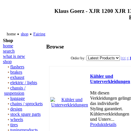
Klaus Goerz - XJR 1200 XJR 1
home
shop
Fairing
Shop
home
Browse
search
what is new
Order by:
|<<
<
shop
flashers
brakes
Kühler und
exhaust
Unterverkleidungen
elektric / lights
chassis /
Mit diesen
suspension
Verkleidungen gelingt
luggage
das individuelle
chains / sprockets
Styling garantiert.
design
Kühlerverkleidungen
stock spare parts
und Unterv...
wheels
Produktdetails
tires
tuningproducts