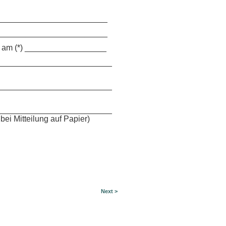
________________________
________________________
en am (*) __________________
_________________________
_________________________
_________________________
bei Mitteilung auf Papier)
Next >