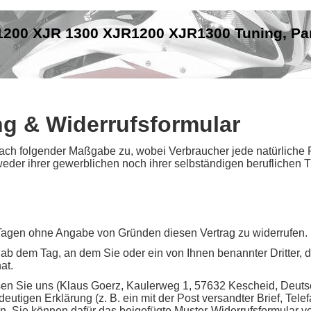
1200 XJR 1300 XJR1200 XJR1300 Tuning, Pa
g & Widerrufsformular
nach folgender Maßgabe zu, wobei Verbraucher jede natürliche P
der ihrer gewerblichen noch ihrer selbständigen beruflichen 
Tagen ohne Angabe von Gründen diesen Vertrag zu widerrufen.
 ab dem Tag, an dem Sie oder ein von Ihnen benannter Dritter, der
at.
n Sie uns (Klaus Goerz, Kaulerweg 1, 57632 Kescheid, Deutsch
eutigen Erklärung (z. B. ein mit der Post versandter Brief, Tele
ren. Sie können dafür das beigefügte Muster-Widerrufsformular 