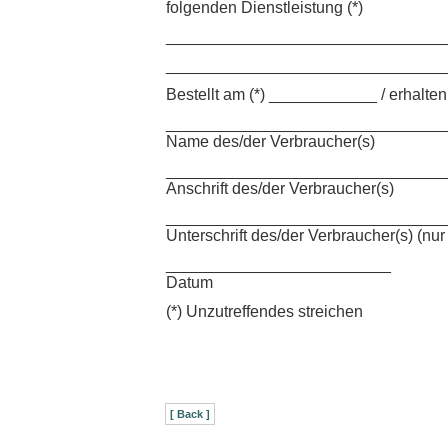
folgenden Dienstleistung (*)
_______________________________
_______________________________
Bestellt am (*) ____________ / erhalt
_______________________________
Name des/der Verbraucher(s)
_______________________________
Anschrift des/der Verbraucher(s)
_______________________________
Unterschrift des/der Verbraucher(s) (nur 
_________________________
Datum
(*) Unzutreffendes streichen
[ Back ]