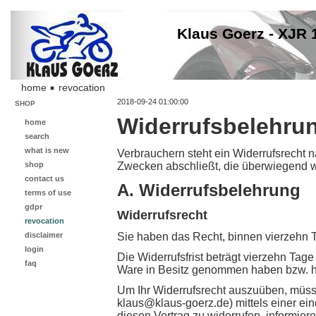
Klaus Goerz - XJR 
home
revocation
2018-09-24 01:00:00
SHOP
Widerrufsbelehrun
home
search
what is new
Verbrauchern steht ein Widerrufsrecht 
shop
Zwecken abschließt, die überwiegend we
contact us
A. Widerrufsbelehrung
terms of use
gdpr
Widerrufsrecht
revocation
disclaimer
Sie haben das Recht, binnen vierzehn 
login
Die Widerrufsfrist beträgt vierzehn Tage
faq
Ware in Besitz genommen haben bzw. h
Um Ihr Widerrufsrecht auszuüben, müsse
klaus@klaus-goerz.de) mittels einer eind
diesen Vertrag zu widerrufen, informie