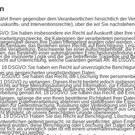
en
hrt Ihnen gegenüber dem Verantwortlichen hinsichtlich der Ve
skunfts- und Interventionsrechte), über die wir Sie nachstehen
VO: Sie haben insbesondere ein Recht auf Auskunft über Ihre 
rarbeitungszwecke, die Kategorien der verarbeiteten persone
gegenüber denen Ihre Daten offengelegt wurden oder werden, 
Speicherdauer, das Bestehen eines Rechts auf Berichtigung, Lö
ie Verarbeitung, Beschwerde bei einer Aufsichtsbehörde, die H
n, das Bestehen einer automatisierten Entscheidungsfindung ei
r die involvierte Logik und die Sie betreffende Tragweite und 
echt auf Unterrichtung, welche Garantien gemäß Art. 46 DSGVO 
. 16 DSGVO: Sie haben ein Recht auf unverzügliche Berichtigun
bei uns gespeicherten unvollständigen Daten;
7 DSGVO: Sie haben das Recht, die Löschung Ihrer personenbe
 1 DSGVO zu verlangen. Dieses Recht besteht jedoch insbeson
hts auf freie Meinungsäußerung und Information, zur Erfüllung 
ses oder zur Geltendmachung, Ausübung oder Verteidigung von R
rbeitung gemäß Art. 18 DSGVO: Sie haben das Recht, die Einsc
gen, solange die von Ihnen bestrittene Richtigkeit Ihrer Daten
ässiger Datenverarbeitung ablehnen und stattdessen die Einsc
Daten zur Geltendmachung, Ausübung oder Verteidigung von R
hung nicht mehr benötigen oder wenn Sie Widerspruch aus Grü
ht feststeht, ob unsere berechtigten Gründe überwiegen;
rt. 19 DSGVO: Haben Sie das Recht auf Berichtigung, Löschun
wortlichen geltend gemacht, ist dieser verpflichtet, allen Emp
legt wurden, diese Berichtigung oder Löschung der Daten ode
weist sich als unmöglich oder ist mit einem unverhältnismäßigen
terrichtet zu werden.