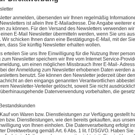
letter
etter anmelden, übersenden wir Ihnen regelmäßig Information
wsletters ist allein Ihre E-Mailadresse. Die Angabe weiterer evt
en zu können. Für den Versand des Newsletters verwenden wir 
 einen E-Mail Newsletter übermitteln werden, wenn Sie uns ausd
. Wir schicken Ihnen dann eine Bestätigungs-E-Mail, mit der S
n, dass Sie künftig Newsletter erhalten wollen.
ks erteilen Sie uns Ihre Einwilligung für die Nutzung Ihrer pe
 zum Newsletter speichern wir Ihre vom Internet Service-Provid
nmeldung, um einen möglichen Missbrauch Ihrer E-Mail- Adress
 bei der Anmeldung zum Newsletter erhobenen Daten werden au
letters benutzt. Sie können den Newsletter jederzeit über de
achricht an den eingangs genannten Verantwortlichen abbestel
rem Newsletter-Verteiler gelöscht, soweit Sie nicht ausdrücklic
arüberhinausgehende Datenverwendung vorbehalten, die gesetzlic
 Bestandskunden
auf von Waren bzw. Dienstleistungen zur Verfügung gestellt ha
n bzw. Dienstleistungen, wie den bereits gekauften, aus unse
willigung von Ihnen einholen. Die Datenverarbeitung erfolgt in
rter Direktwerbung gemäß Art. 6 Abs. 1 lit. f DSGVO. Haben Sie