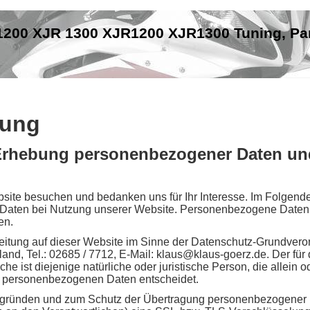
1200 XJR 1300 XJR1200 XJR1300 Tuning, Pa
rung
e Erhebung personenbezogener Daten un
site besuchen und bedanken uns für Ihr Interesse. Im Folgende
aten bei Nutzung unserer Website. Personenbezogene Daten si
en.
beitung auf dieser Website im Sinne der Datenschutz-Grundver
nd, Tel.: 02685 / 7712, E-Mail: klaus@klaus-goerz.de. Der für 
e ist diejenige natürliche oder juristische Person, die allein
n personenbezogenen Daten entscheidet.
sgründen und zum Schutz der Übertragung personenbezogener D