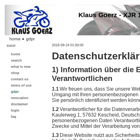
Klaus Goerz - XJR 
home
gdpr
2018-09-24 01:00:00
SHOP
Datenschutzerklä
home
search
what is new
1) Information über di
shop
Verantwortlichen
contact us
terms of use
1.1
Wir freuen uns, dass Sie unsere Web
gdpr
Umgang mit Ihren personenbezogenen D
revocation
Sie persönlich identifiziert werden könn
disclaimer
1.2
Verantwortlicher für die Datenverar
login
Kaulerweg 1, 57632 Kescheid, Deutschla
faq
personenbezogenen Daten Verantwortlich
Zwecke und Mittel der Verarbeitung vo
1.3
Diese Website nutzt aus Sicherheit