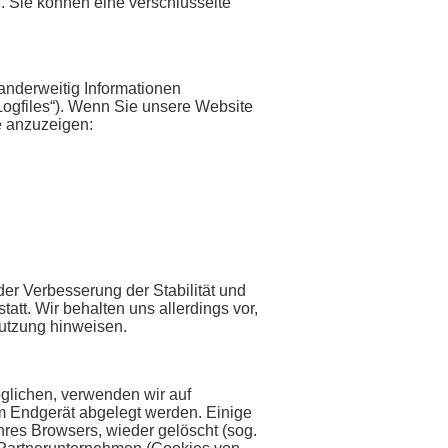
. Sie können eine verschlüsselte
 anderweitig Informationen
-Logfiles“). Wenn Sie unsere Website
te anzuzeigen:
der Verbesserung der Stabilität und
att. Wir behalten uns allerdings vor,
Nutzung hinweisen.
glichen, verwenden wir auf
em Endgerät abgelegt werden. Einige
res Browsers, wieder gelöscht (sog.