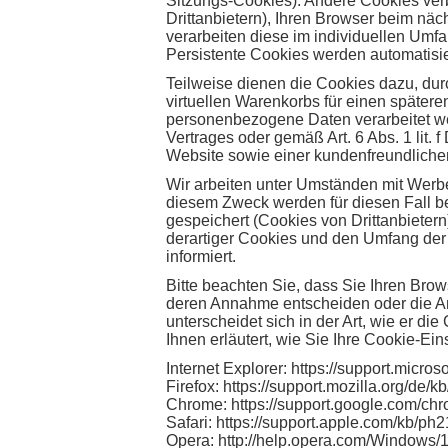
Sitzungs-Cookies). Andere Cookies ver
Drittanbietern), Ihren Browser beim n
verarbeiten diese im individuellen Umf
Persistente Cookies werden automatisie
Teilweise dienen die Cookies dazu, dur
virtuellen Warenkorbs für einen später
personenbezogene Daten verarbeitet wer
Vertrages oder gemäß Art. 6 Abs. 1 lit.
Website sowie einer kundenfreundliche
Wir arbeiten unter Umständen mit Werbe
diesem Zweck werden für diesen Fall b
gespeichert (Cookies von Drittanbiete
derartiger Cookies und den Umfang der 
informiert.
Bitte beachten Sie, dass Sie Ihren Bro
deren Annahme entscheiden oder die An
unterscheidet sich in der Art, wie er d
Ihnen erläutert, wie Sie Ihre Cookie-Ei
Internet Explorer: https://support.micr
Firefox: https://support.mozilla.org/de
Chrome: https://support.google.com/c
Safari: https://support.apple.com/kb/
Opera: http://help.opera.com/Windows/1