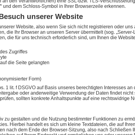
en an den Verantwortlichen) eine SSL-bzw. TLS-Verschlüsselung
//“ und dem Schloss-Symbol in Ihrer Browserzeile erkennen.
 Besuch unserer Website
nserer Website, also wenn Sie sich nicht registrieren oder uns
en, die Ihr Browser an unseren Server übermittelt (sog. „Server
en, die für uns technisch erforderlich sind, um Ihnen die Websi
des Zugriffes
yte
auf die Seite gelangten
nonymisierter Form)
bs. 1 lit. f DSGVO auf Basis unseres berechtigten Interesses an 
itergabe oder anderweitige Verwendung der Daten findet nicht st
rprüfen, sollten konkrete Anhaltspunkte auf eine rechtswidrige 
iv zu gestalten und die Nutzung bestimmter Funktionen zu ermö
s. Hierbei handelt es sich um kleine Textdateien, die auf Ihr
n nach dem Ende der Browser-Sitzung, also nach Schließen Ih