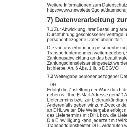
Weitere Informationen zum Datenschutz
https://www.newsletter2go.at/datenschut
7) Datenverarbeitung zu
7.1
Zur Abwicklung Ihrer Bestellung arb
Durchführung geschlossener Verträge u
personenbezogene Daten übermittelt.
Die von uns erhobenen personenbezoge
Transportunternehmen weitergegeben, so
Zahlungsabwicklung an das beauftragte Kr
Zahlungsdienstleister eingesetzt werden
ist hierbei Art. 6 Abs. 1 lit. b DSGVO.
7.2
Weitergabe personenbezogener Date
- DHL
Erfolgt die Zustellung der Ware durch 
geben wir Ihre E-Mail-Adresse gemäß A
Liefertermins bzw. zur Lieferankündigung
Anderenfalls geben wir zum Zwecke der
an DHL weiter. Die Weitergabe erfolgt nu
des Liefertermins mit DHL bzw. die Lief
Die Einwilligung kann jederzeit mit W
Transportdienstleister DHL widerrufen 