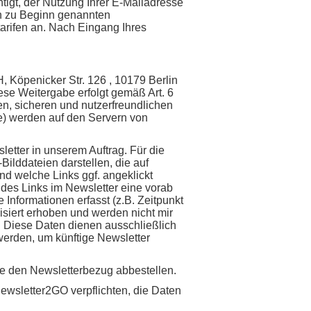
htigt, der Nutzung Ihrer E-Mailadresse
en zu Beginn genannten
tarifen an. Nach Eingang Ihres
, Köpenicker Str. 126 , 10179 Berlin
ese Weitergabe erfolgt gemäß Art. 6
n, sicheren und nutzerfreundlichen
e) werden auf den Servern von
etter in unserem Auftrag. Für die
ilddateien darstellen, die auf
nd welche Links ggf. angeklickt
des Links im Newsletter eine vorab
 Informationen erfasst (z.B. Zeitpunkt
siert erhoben und werden nicht mir
. Diese Daten dienen ausschließlich
erden, um künftige Newsletter
e den Newsletterbezug abbestellen.
ewsletter2GO verpflichten, die Daten