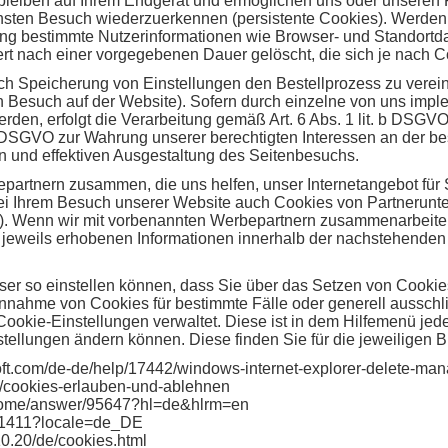
bleiben auf Ihrem Endgerät und ermöglichen uns oder unseren
ächsten Besuch wiederzuerkennen (persistente Cookies). Werden
ang bestimmte Nutzerinformationen wie Browser- und Standortd
rt nach einer vorgegebenen Dauer gelöscht, die sich je nach 
ch Speicherung von Einstellungen den Bestellprozess zu verein
en Besuch auf der Website). Sofern durch einzelne von uns imp
den, erfolgt die Verarbeitung gemäß Art. 6 Abs. 1 lit. b DSGV
 f DSGVO zur Wahrung unserer berechtigten Interessen an der be
n und effektiven Ausgestaltung des Seitenbesuchs.
partnern zusammen, die uns helfen, unser Internetangebot für S
ei Ihrem Besuch unserer Website auch Cookies von Partnerunter
rn). Wenn wir mit vorbenannten Werbepartnern zusammenarbeite
jeweils erhobenen Informationen innerhalb der nachstehenden 
wser so einstellen können, dass Sie über das Setzen von Cookie
nahme von Cookies für bestimmte Fälle oder generell aussch
ie Cookie-Einstellungen verwaltet. Diese ist in dem Hilfemenü j
nstellungen ändern können. Diese finden Sie für die jeweiligen 
osoft.com/de-de/help/17442/windows-internet-explorer-delete-ma
/kb/cookies-erlauben-und-ablehnen
hrome/answer/95647?hl=de&hlrm=en
ph21411?locale=de_DE
0.20/de/cookies.html