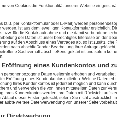
hme von Cookies die Funktionalität unserer Website eingeschrä
s (z.B. per Kontaktformular oder E-Mail) werden personenbez
n werden, ist aus dem jeweiligen Kontaktformular ersichtlich. 
s bzw. für die Kontaktaufnahme und die damit verbundene techn
arbeitung der Daten ist unser berechtigtes Interesse an der Be
tierung auf den Abschluss eines Vertrages ab, so ist zusätzliche
werden nach abschließender Bearbeitung Ihrer Anfrage gelöscht, 
troffene Sachverhalt abschließend geklärt ist und sofern kein
n.
i Eröffnung eines Kundenkontos und z
en personenbezogene Daten weiterhin erhoben und verarbeitet,
der Eröffnung eines Kundenkontos mitteilen. Welche Daten erho
schung Ihres Kundenkontos ist jederzeit möglich und kann durch
ichern und verwenden die von Ihnen mitgeteilten Daten zur Vert
g Ihres Kundenkontos werden Ihre Daten mit Rücksicht auf steu
Ablauf dieser Fristen gelöscht, sofern Sie nicht ausdrücklich i
h erlaubte weitere Datenverwendung von unserer Seite vorbehalt
zur Direktwerbung