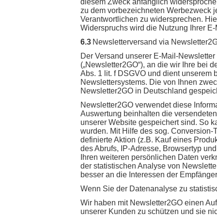
diesem Zweck anfänglich widersprochen, 
zu dem vorbezeichneten Werbezweck jede
Verantwortlichen zu widersprechen. Hier
Widerspruchs wird die Nutzung Ihrer E
6.3
Newsletterversand via Newsletter2
Der Versand unserer E-Mail-Newsletter 
(„Newsletter2GO“), an die wir Ihre bei 
Abs. 1 lit. f DSGVO und dient unserem 
Newslettersystems. Die von Ihnen zwec
Newsletter2GO in Deutschland gespeich
Newsletter2GO verwendet diese Informat
Auswertung beinhalten die versendeten 
unserer Website gespeichert sind. So ka
wurden. Mit Hilfe des sog. Conversion-
definierte Aktion (z.B. Kauf eines Produ
des Abrufs, IP-Adresse, Browsertyp und
Ihren weiteren persönlichen Daten verk
der statistischen Analyse von Newslet
besser an die Interessen der Empfänge
Wenn Sie der Datenanalyse zu statist
Wir haben mit Newsletter2GO einen Auft
unserer Kunden zu schützen und sie nic