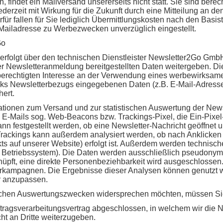
findet ein Mailversand unsererseits nicht statt. Sie sind berec
rzeit mit Wirkung für die Zukunft durch eine Mitteilung an d
für fallen für Sie lediglich Übermittlungskosten nach den Basis
-Mailadresse zu Werbezwecken unverzüglich eingestellt.
Go
erfolgt über den technischen Dienstleister Newsletter2Go GmbH
der Newsletteranmeldung bereitgestellten Daten weitergeben. Di
berechtigten Interesse an der Verwendung eines werbewirksame
ks Newsletterbezugs eingegebenen Daten (z.B. E-Mail-Adress
ert.
ionen zum Versand und zur statistischen Auswertung der Newsl
E-Mails sog. Web-Beacons bzw. Trackings-Pixel, die Ein-Pixel-B
nn festgestellt werden, ob eine Newsletter-Nachricht geöffnet u
Trackings kann außerdem analysiert werden, ob nach Anklicken 
kts auf unserer Website) erfolgt ist. Außerdem werden technische
 Betriebssystem). Die Daten werden ausschließlich pseudonymi
nüpft, eine direkte Personenbeziehbarkeit wird ausgeschlossen
terkampagnen. Die Ergebnisse dieser Analysen können genutzt w
r anzupassen.
ischen Auswertungszwecken widersprechen möchten, müssen Si
ragsverarbeitungsvertrag abgeschlossen, in welchem wir die N
ht an Dritte weiterzugeben.