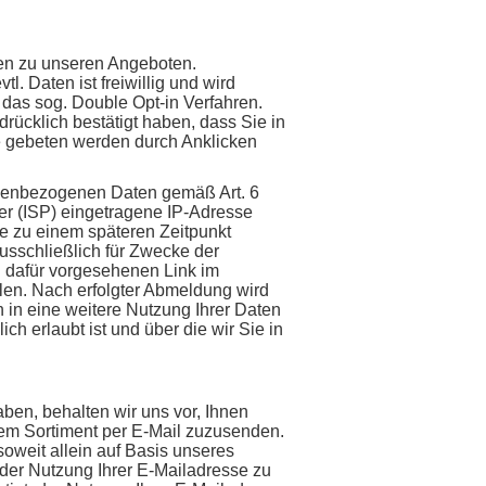
en zu unseren Angeboten.
l. Daten ist freiwillig und wird
das sog. Double Opt-in Verfahren.
rücklich bestätigt haben, dass Sie in
ie gebeten werden durch Anklicken
rsonenbezogenen Daten gemäß Art. 6
er (ISP) eingetragene IP-Adresse
e zu einem späteren Zeitpunkt
sschließlich für Zwecke der
n dafür vorgesehenen Link im
len. Nach erfolgter Abmeldung wird
h in eine weitere Nutzung Ihrer Daten
h erlaubt ist und über die wir Sie in
ben, behalten wir uns vor, Ihnen
rem Sortiment per E-Mail zuzusenden.
soweit allein auf Basis unseres
 der Nutzung Ihrer E-Mailadresse zu