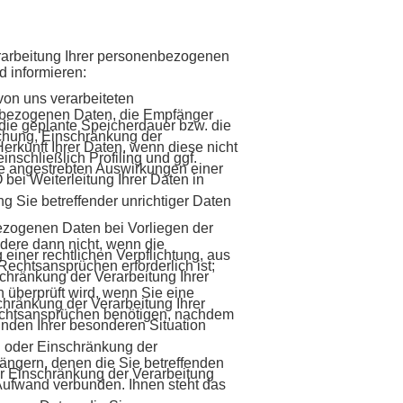
rarbeitung Ihrer personenbezogenen
d informieren:
von uns verarbeiteten
nbezogenen Daten, die Empfänger
die geplante Speicherdauer bzw. die
schung, Einschränkung der
erkunft Ihrer Daten, wenn diese nicht
nschließlich Profiling und ggf.
die angestrebten Auswirkungen einer
bei Weiterleitung Ihrer Daten in
g Sie betreffender unrichtiger Daten
zogenen Daten bei Vorliegen der
dere dann nicht, wenn die
einer rechtlichen Verpflichtung, aus
echtsansprüchen erforderlich ist;
hränkung der Verarbeitung Ihrer
 überprüft wird, wenn Sie eine
hränkung der Verarbeitung Ihrer
echtsansprüchen benötigen, nachdem
nden Ihrer besonderen Situation
g oder Einschränkung der
fängern, denen die Sie betreffenden
r Einschränkung der Verarbeitung
 Aufwand verbunden. Ihnen steht das