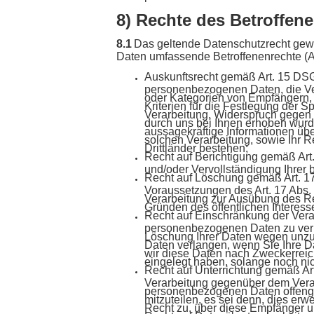
8) Rechte des Betroffen
8.1
Das geltende Datenschutzrecht gewä
Daten umfassende Betroffenenrechte (Au
Auskunftsrecht gemäß Art. 15 DSG
personenbezogenen Daten, die Ve
oder Kategorien von Empfängern, 
Kriterien für die Festlegung der 
Verarbeitung, Widerspruch gegen d
durch uns bei Ihnen erhoben wurde
aussagekräftige Informationen übe
solchen Verarbeitung, sowie Ihr R
Drittländer bestehen;
Recht auf Berichtigung gemäß Art
und/oder Vervollständigung Ihrer 
Recht auf Löschung gemäß Art. 1
Voraussetzungen des Art. 17 Abs.
Verarbeitung zur Ausübung des Rec
Gründen des öffentlichen Interes
Recht auf Einschränkung der Vera
personenbezogenen Daten zu verlan
Löschung Ihrer Daten wegen unzul
Daten verlangen, wenn Sie Ihre 
wir diese Daten nach Zweckerreic
eingelegt haben, solange noch nic
Recht auf Unterrichtung gemäß A
Verarbeitung gegenüber dem Verant
personenbezogenen Daten offenge
mitzuteilen, es sei denn, dies er
Recht zu, über diese Empfänger un