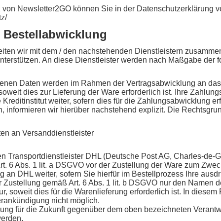
 von Newsletter2GO können Sie in der Datenschutzerklärung 
z/
r Bestellabwicklung
eiten wir mit dem / den nachstehenden Dienstleistern zusammen,
nterstützen. An diese Dienstleister werden nach Maßgabe der 
nen Daten werden im Rahmen der Vertragsabwicklung an das mi
weit dies zur Lieferung der Ware erforderlich ist. Ihre Zahlu
editinstitut weiter, sofern dies für die Zahlungsabwicklung erfo
, informieren wir hierüber nachstehend explizit. Die Rechtsgru
n an Versanddienstleister
den Transportdienstleister DHL (Deutsche Post AG, Charles-de-
rt. 6 Abs. 1 lit. a DSGVO vor der Zustellung der Ware zum Zwe
 an DHL weiter, sofern Sie hierfür im Bestellprozess Ihre ausdr
 Zustellung gemäß Art. 6 Abs. 1 lit. b DSGVO nur den Namen d
r, soweit dies für die Warenlieferung erforderlich ist. In diesem
erankündigung nicht möglich.
irkung für die Zukunft gegenüber dem oben bezeichneten Verant
werden.