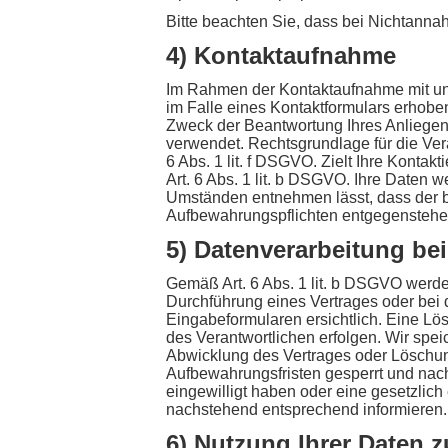
Bitte beachten Sie, dass bei Nichtanna
4) Kontaktaufnahme
Im Rahmen der Kontaktaufnahme mit un
im Falle eines Kontaktformulars erhobe
Zweck der Beantwortung Ihres Anliegen
verwendet. Rechtsgrundlage für die Ver
6 Abs. 1 lit. f DSGVO. Zielt Ihre Kontak
Art. 6 Abs. 1 lit. b DSGVO. Ihre Daten 
Umständen entnehmen lässt, dass der be
Aufbewahrungspflichten entgegenstehe
5) Datenverarbeitung be
Gemäß Art. 6 Abs. 1 lit. b DSGVO werd
Durchführung eines Vertrages oder bei 
Eingabeformularen ersichtlich. Eine Lö
des Verantwortlichen erfolgen. Wir spe
Abwicklung des Vertrages oder Löschun
Aufbewahrungsfristen gesperrt und nach 
eingewilligt haben oder eine gesetzlic
nachstehend entsprechend informieren.
6) Nutzung Ihrer Daten 