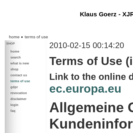
Klaus Goerz - XJ
home
terms of use
2010-02-15 00:14:20
SHOP
home
Terms of Use (
search
what is new
shop
Link to the online 
contact us
terms of use
ec.europa.eu
gdpr
revocation
disclaimer
Allgemeine 
login
faq
Kundeninfo