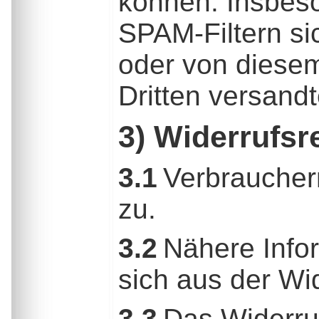
können. Insbes
SPAM-Filtern si
oder von diesem
Dritten versand
3) Widerrufsr
3.1
Verbrauchern
zu.
3.2
Nähere Info
sich aus der Wi
3.3
Das Widerruf