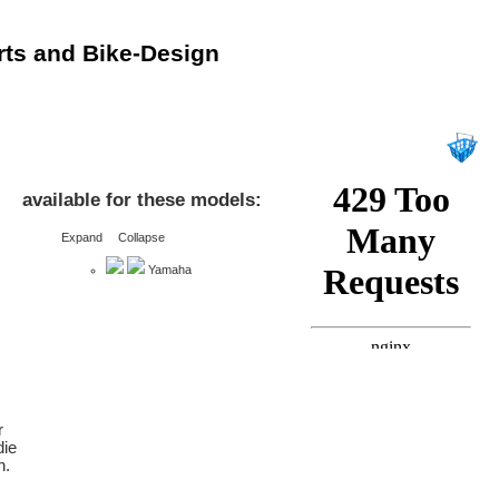
rts and Bike-Design
available for these models:
Expand
Collapse
Yamaha
r
die
n.