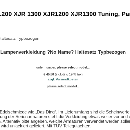
1200 XJR 1300 XJR1200 XJR1300 Tuning, Pa
altesatz Typbezogen
Lampenverkleidung ?No Name? Haltesatz Typbezogen
order number.
please select model...
€ 45,50
(including 19 % tax)
zzgl. Versandkosten
please select model...
 Edelschmiede wie „Das Ding“. Im Lieferumfang sind die Scheinwerfe
ung der Serienarmaturen steht die Verkleidung etwas weiter vor und 
. Alternativ bitte angeben, welche Armaturen verwendet werden solle
wird unlackiert geliefert. Mit TÜV Teilegutachten.