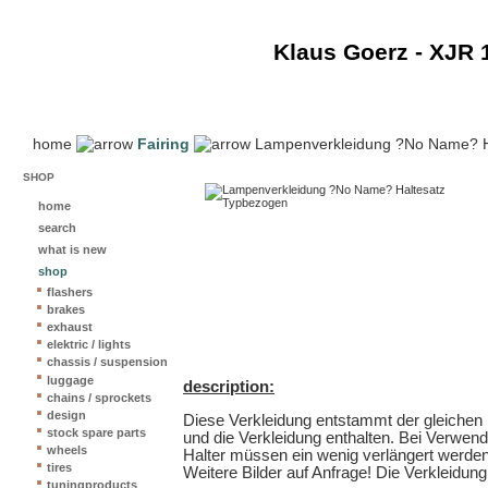
Klaus Goerz - XJR 
home
Fairing
Lampenverkleidung ?No Name? H
SHOP
home
search
what is new
shop
flashers
brakes
exhaust
elektric / lights
chassis / suspension
luggage
description:
chains / sprockets
design
Diese Verkleidung entstammt der gleichen
stock spare parts
und die Verkleidung enthalten. Bei Verwend
wheels
Halter müssen ein wenig verlängert werden
tires
Weitere Bilder auf Anfrage! Die Verkleidung 
tuningproducts