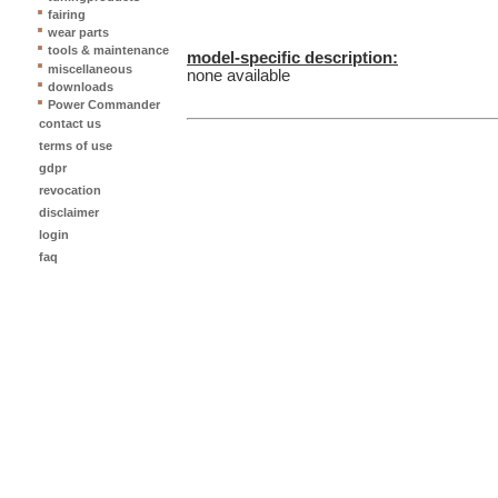
fairing
wear parts
tools & maintenance
model-specific description:
miscellaneous
none available
downloads
Power Commander
contact us
terms of use
gdpr
revocation
disclaimer
login
faq