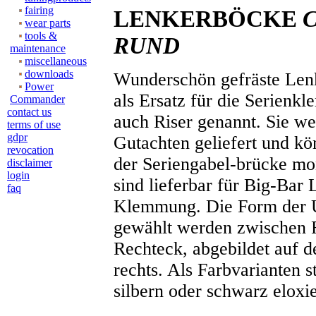
fairing
LENKERBÖCKE
wear parts
tools &
RUND
maintenance
miscellaneous
downloads
Wunderschön gefräste Le
Power
als Ersatz für die Serienk
Commander
contact us
auch Riser genannt. Sie we
terms of use
gdpr
Gutachten geliefert und kö
revocation
der Seriengabel-brücke mon
disclaimer
login
sind lieferbar für Big-Bar
faq
Klemmung. Die Form der U
gewählt werden zwischen 
Rechteck, abgebildet auf 
rechts. Als Farbvarianten s
silbern oder schwarz eloxi