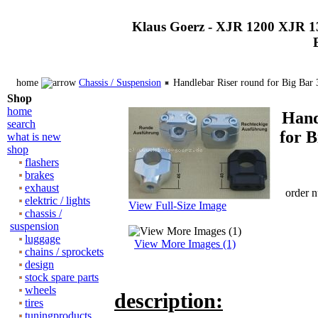
Klaus Goerz - XJR 1200 XJR 1
home
Chassis / Suspension
Handlebar Riser round for Big Bar
Shop
home
Hand
search
for 
what is new
shop
flashers
brakes
exhaust
order 
elektric / lights
View Full-Size Image
chassis /
suspension
luggage
View More Images (1)
chains / sprockets
design
stock spare parts
wheels
description:
tires
tuningproducts