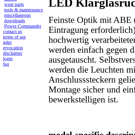
LED Klarglasrüc
wear parts
tools & maintenance
miscellaneous
Feinste Optik mit ABE 
downloads
Power Commander
Eintragung erforderlich
contact us
terms of use
hochwertig verarbeitet
gdpr
werden einfach gegen da
revocation
disclaimer
ausgetauscht. Selbstver
login
faq
werden die Leuchten mi
Anschlusssteckern gelief
Montage sicher und ein
bewerkstelligen ist.