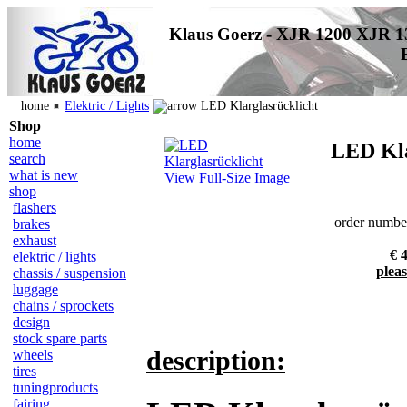
Klaus Goerz - XJR 1200 XJR 1
home
Elektric / Lights
LED Klarglasrücklicht
Shop
home
LED Kla
search
what is new
View Full-Size Image
shop
flashers
order numbe
brakes
exhaust
€ 4
elektric / lights
pleas
chassis / suspension
luggage
chains / sprockets
design
stock spare parts
description:
wheels
tires
tuningproducts
fairing